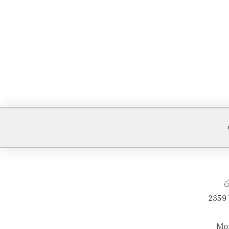
G
2359 
Mon